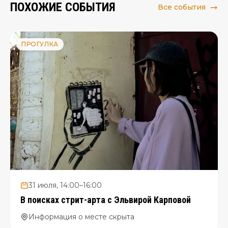
ПОХОЖИЕ СОБЫТИЯ
Все события
купеческом особняке.
ПРОГУЛКА
31 июля, 14:00–16:00
В поисках стрит-арта с Эльвирой Карповой
Информация о месте скрыта