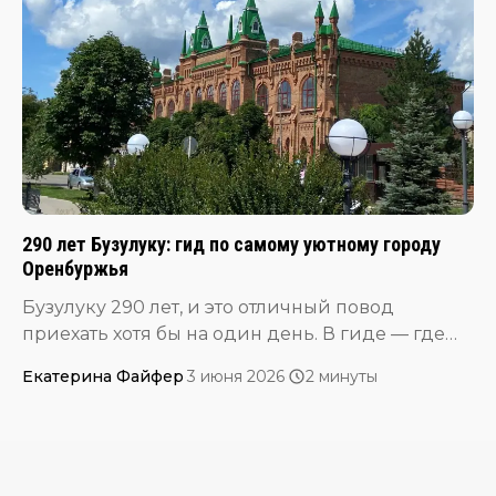
интересом наблюдаю за его творческим
развитием и читаю заметки в телеграм-канале.
290 лет Бузулуку: гид по самому уютному городу
Оренбуржья
Бузулуку 290 лет, и это отличный повод
приехать хотя бы на один день. В гиде — где
позавтракать, выпить кофе, погулять по
Екатерина Файфер
·
3 июня 2026
·
2 минуты
деревянному модерну, пообедать в ресторане
в здании бывшей водозаборной станции 1905
года, сходить в краеведческий музей с
работами Малявина и заглянуть в арт-
резиденцию «Гнездо» в отреставрированном