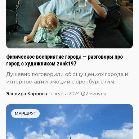
кинопоказы на заброшках и лекции.
физическое восприятие города — разговоры про
город с художником zonk197
Душевно поговорили об ощущениях города и
интерпретации эмоций с оренбургским
художником zonk197, он же — Дима Храмов. Вы
Эльвира Карпова
·
1 августа 2024
·
2 минуты
его наверняка знаете по кассетам на улицах
Оренбурга (самая известная была на входе в
Метод), стенке в Jawsspot и фирменной
МАРШРУТ
линейной графике. Мы познакомились с
Димой на подготовке к выставке молодых
художников в 2022 году. С тех пор я с