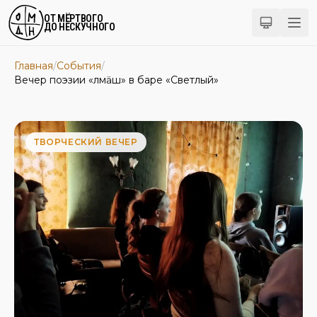
ОТ МЁРТВОГО
ДО НЕСКУЧНОГО
Главная
/
События
/
Вечер поэзии «ӹлӹмӓш» в баре «Светлый»
ТВОРЧЕСКИЙ ВЕЧЕР