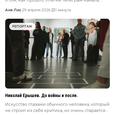
о том, как прошло 5-летие телеграм-канала
Эльвиры Карповой «от мёртвого до
Аня Лис
·
29 апреля 2026
·
1 минута
нескучного»
РЕПОРТАЖ
Николай Ерышев. До войны и после.
Искусство глазами обычного человека, который
не строит из себя критика, но очень старается