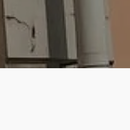
Мы используем файлы cookie для улучшения работы
сайта. Продолжая использовать сайт, вы соглашаетесь с
использованием файлов cookie.
Главная
/
Публикации
/
Принять
Магазин «Чиполлино» на Ленинской
#пешком_поОренбургу